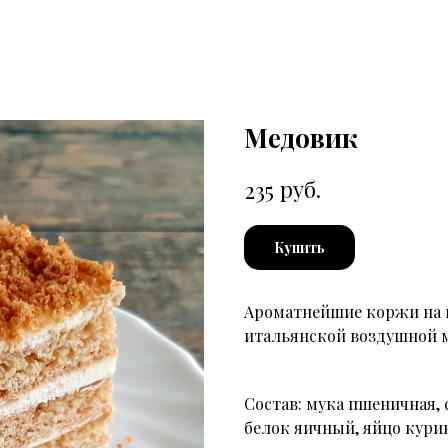
Медовик
руб.
235
Купить
Ароматнейшие коржи на 
итальянской воздушной м
Состав: мука пшеничная, с
белок яичный, яйцо кури